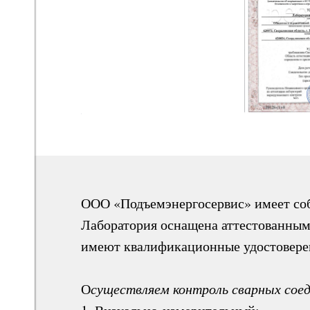
РОЛЯ
И
Я​
ООО «Подъемэнергосервис» имеет соб
Лаборатория оснащена аттестованны
имеют квалификационные удостовере
О
существляем контроль сварных со